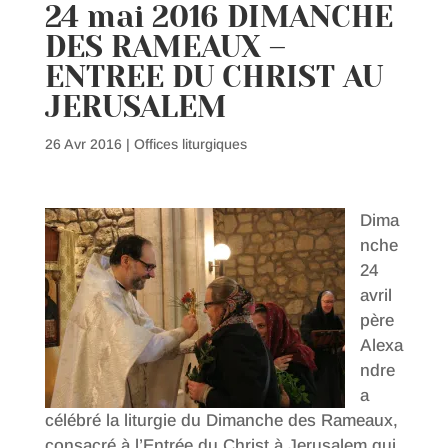
24 mai 2016 DIMANCHE
DES RAMEAUX –
ENTREE DU CHRIST AU
JERUSALEM
26 Avr 2016
|
Offices liturgiques
Dima
nche
24
avril
père
Alexa
ndre
a
célébré la liturgie du Dimanche des Rameaux,
consacré à l’Entrée du Christ à Jerusalem qui